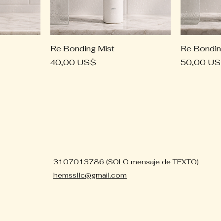
Re Bonding Mist
Re Bondin
Precio
Precio
40,00 US$
50,00 U
3107013786 (SOLO mensaje de TEXTO)
hemssllc@gmail.com