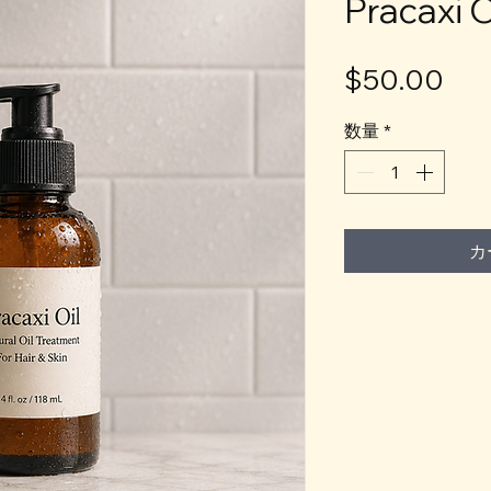
Pracaxi O
価
$50.00
格
数量
*
カ