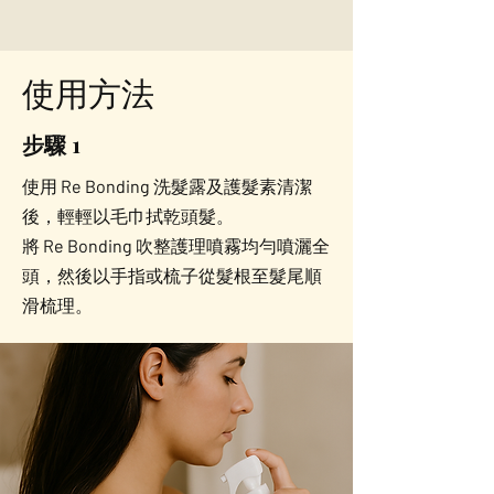
使用方法
步驟 1
使用 Re Bonding 洗髮露及護髮素清潔
後，輕輕以毛巾拭乾頭髮。
將 Re Bonding 吹整護理噴霧均勻噴灑全
頭，然後以手指或梳子從髮根至髮尾順
滑梳理。