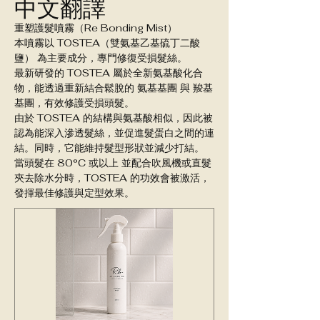
中文翻譯
重塑護髮噴霧（Re Bonding Mist）
本噴霧以 TOSTEA（雙氨基乙基硫丁二酸
鹽） 為主要成分，專門修復受損髮絲。
最新研發的 TOSTEA 屬於全新氨基酸化合
物，能透過重新結合鬆脫的 氨基基團 與 羧基
基團，有效修護受損頭髮。
由於 TOSTEA 的結構與氨基酸相似，因此被
認為能深入滲透髮絲，並促進髮蛋白之間的連
結。同時，它能維持髮型形狀並減少打結。
當頭髮在 80°C 或以上 並配合吹風機或直髮
夾去除水分時，TOSTEA 的功效會被激活，
發揮最佳修護與定型效果。